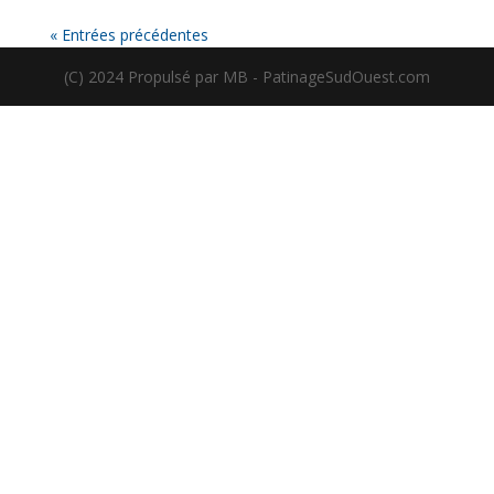
« Entrées précédentes
(C) 2024 Propulsé par MB - PatinageSudOuest.com