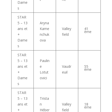
Dame
s
STAR
5 – 13
Aryna
ans et
Kame
Valley
41
ème
+
nchuk
field
Dame
ova
s
STAR
5 – 13
Paulin
ans et
e
Vaudr
55
ème
+
Lotut
euil
Dame
ovici
s
STAR
5 – 13
Trista
ans et
n
Valley
18
ème
+
Héber
field