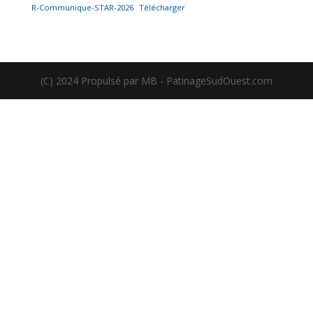
R-Communique-STAR-2026
Télécharger
(C) 2024 Propulsé par MB - PatinageSudOuest.com