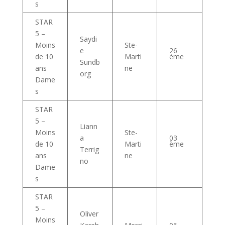
s
STAR
5 –
Saydi
Moins
Ste-
e
26
ème
de 10
Marti
Sundb
ans
ne
org
Dame
s
STAR
5 –
Liann
Moins
Ste-
a
03
ème
de 10
Marti
Terrig
ans
ne
no
Dame
s
STAR
5 –
Oliver
Moins