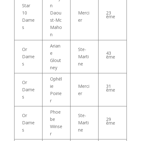
Star
n
10
Daou
Merci
23
ème
Dame
st-Mc
er
s
Maho
n
Arian
Or
Ste-
e
43
Dame
Marti
ème
Glout
s
ne
ney
Ophél
Or
ie
Merci
31
Dame
ème
Poirie
er
s
r
Phoe
Or
Ste-
be
29
Dame
Marti
ème
Winse
s
ne
r