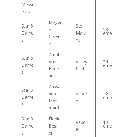
Messi
t
eurs
Meggi
Star 6
Ste-
e
53
Dame
Marti
ème
Cécyr
s
ne
e
Carol-
Star 6
Ann
Valley
54
Dame
ème
Hune
field
s
ault
Cassa
Star 6
ndre
Vaudr
42
Dame
ème
Moli
euil
s
mard
Star 8
Élodie
Vaudr
10
ème
Dame
Besn
euil
s
er