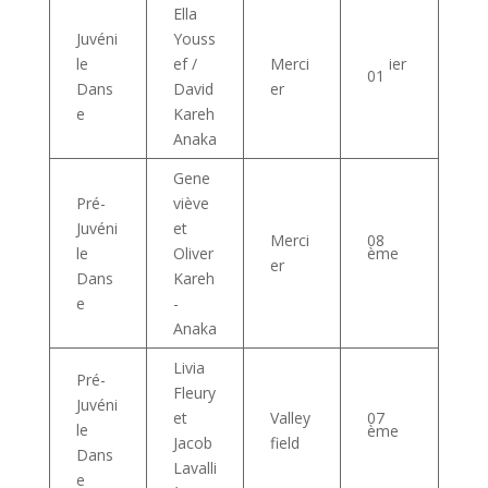
Ella
Juvéni
Youss
ier
le
ef /
Merci
01
Dans
David
er
e
Kareh
Anaka
Gene
Pré-
viève
Juvéni
et
Merci
08
ème
le
Oliver
er
Dans
Kareh
e
-
Anaka
Livia
Pré-
Fleury
Juvéni
et
Valley
07
le
ème
Jacob
field
Dans
Lavalli
e