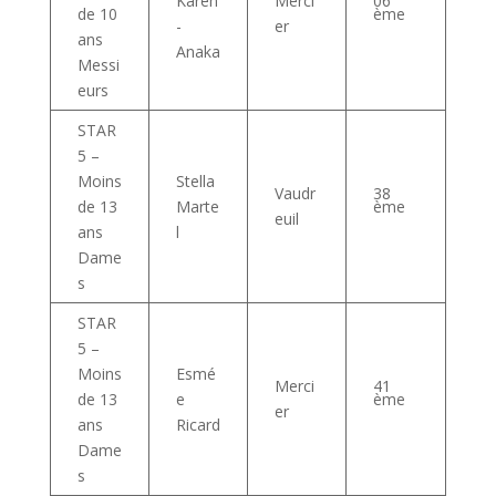
Kareh
Merci
06
ème
de 10
-
er
ans
Anaka
Messi
eurs
STAR
5 –
Moins
Stella
Vaudr
38
ème
de 13
Marte
euil
ans
l
Dame
s
STAR
5 –
Moins
Esmé
Merci
41
ème
de 13
e
er
ans
Ricard
Dame
s