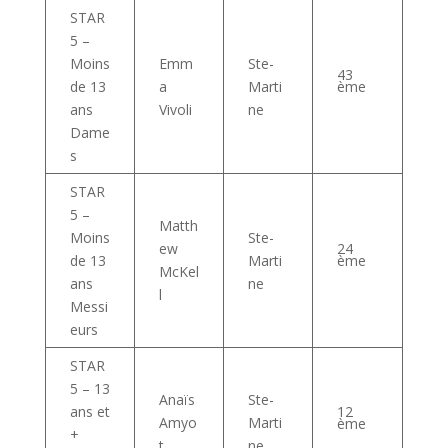
STAR
5 –
Moins
Emm
Ste-
43
ème
de 13
a
Marti
ans
Vivoli
ne
Dame
s
STAR
5 –
Matth
Moins
Ste-
ew
24
ème
de 13
Marti
McKel
ans
ne
l
Messi
eurs
STAR
5 – 13
Anaïs
Ste-
ans et
12
Amyo
Marti
ème
+
t
ne