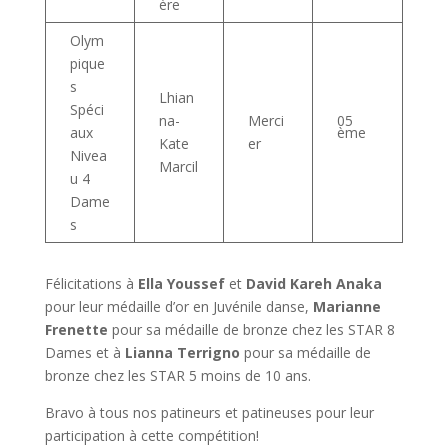
ère
Olym
pique
s
Lhian
Spéci
na-
Merci
05
ème
aux
Kate
er
Nivea
Marcil
u 4
Dame
s
Félicitations à
Ella
Youssef
et
David
Kareh
Anaka
pour leur médaille d’or en Juvénile danse,
Marianne
Frenette
pour sa médaille de bronze chez les STAR 8
Dames et à
Lianna
Terrigno
pour sa médaille de
bronze chez les STAR 5 moins de 10 ans.
Bravo à tous nos patineurs et patineuses pour leur
participation à cette compétition!