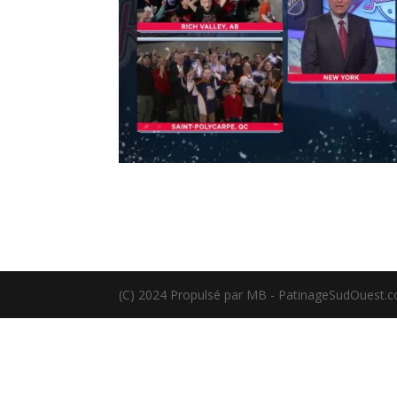
(C) 2024 Propulsé par MB - PatinageSudOuest.