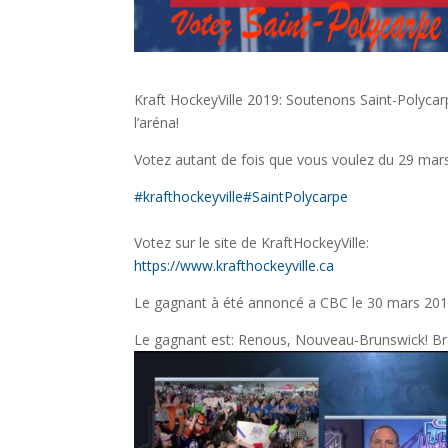
Kraft HockeyVille 2019: Soutenons Saint-Polycarp
l’aréna!
Votez autant de fois que vous voulez du 29 ma
#krafthockeyville
#SaintPolycarpe
Votez sur le site de KraftHockeyVille:
https://www.krafthockeyville.ca
Le gagnant à été annoncé a CBC le 30 mars 201
Le gagnant est: Renous, Nouveau-Brunswick! Bra