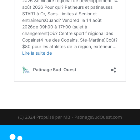
(C) 2024 Propulsé par MB - PatinageSudOuest.com