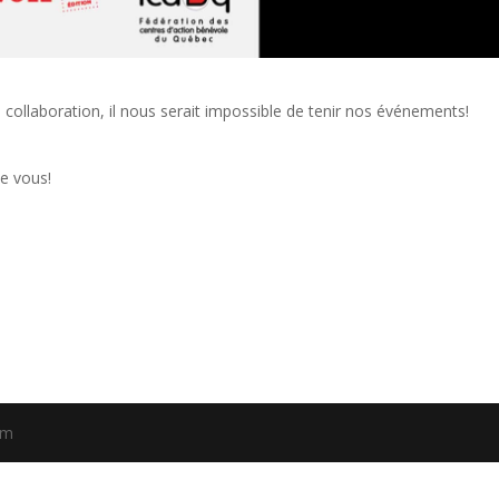
 collaboration, il nous serait impossible de tenir nos événements!
e vous!
om