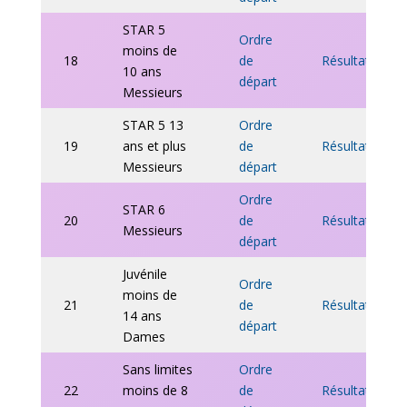
STAR 5
Ordre
moins de
18
de
Résultats
10 ans
départ
Messieurs
STAR 5 13
Ordre
19
ans et plus
de
Résultats
Messieurs
départ
Ordre
STAR 6
20
de
Résultats
Messieurs
départ
Juvénile
Ordre
moins de
21
de
Résultats
14 ans
départ
Dames
Sans limites
Ordre
22
moins de 8
de
Résultats