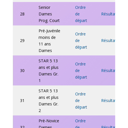
Senior
Ordre
28
Dames
de
Résultats
Prog. Court
départ
Pré-Juvénile
Ordre
moins de
29
de
Résultats
11 ans
départ
Dames
STAR 5 13
Ordre
ans et plus
30
de
Résult
ats
Dames Gr.
départ
1
STAR 5 13
Ordre
ans et plus
31
de
Résultats
Dames Gr.
départ
2
Pré-Novice
Ordre
32
Dames
de
Résultats