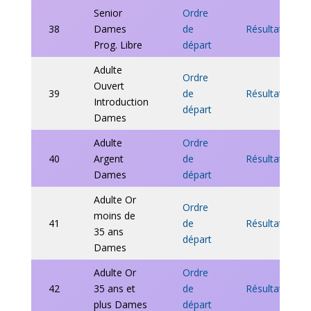
Senior
Ordre
38
Dames
de
Résultats
Prog. Libre
départ
Adulte
Ordre
Ouvert
39
de
Résultats
Introduction
départ
Dames
Adulte
Ordre
40
Argent
de
Résultats
Dames
départ
Adulte Or
Ordre
moins de
41
de
Résultats
35 ans
départ
Dames
Adulte Or
Ordre
42
35 ans et
de
Résultats
plus Dames
départ