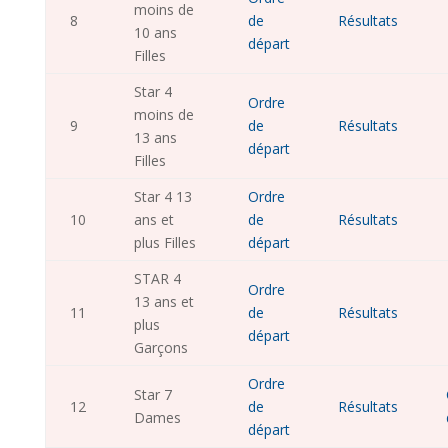
moins de
8
de
Résultats
10 ans
départ
Filles
Star 4
Ordre
moins de
9
de
Résultats
13 ans
départ
Filles
Star 4 13
Ordre
10
ans et
de
Résultats
plus Filles
départ
STAR 4
Ordre
13 ans et
11
de
Résultats
plus
départ
Garçons
Ordre
Star 7
12
de
Résultats
Dames
départ