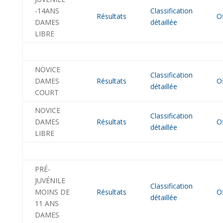
-14ANS
Classification
Résultats
Of
DAMES
détaillée
LIBRE
NOVICE
Classification
DAMES
Résultats
Of
détaillée
COURT
NOVICE
Classification
DAMES
Résultats
Of
détaillée
LIBRE
PRÉ-
JUVÉNILE
Classification
MOINS DE
Résultats
Of
détaillée
11 ANS
DAMES