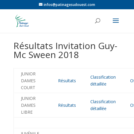
infos@patinagesudouest.com
Résultats Invitation Guy-
Mc Sween 2018
JUNIOR
Classification
DAMES
Résultats
Of
détaillée
COURT
JUNIOR
Classification
DAMES
Résultats
Of
détaillée
LIBRE
JUVÉNILE