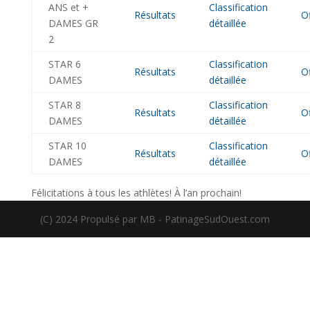
ANS et +
Classification
Résultats
Of
DAMES GR
détaillée
2
STAR 6
Classification
Résultats
Of
DAMES
détaillée
STAR 8
Classification
Résultats
Of
DAMES
détaillée
STAR 10
Classification
Résultats
Of
DAMES
détaillée
Félicitations à tous les athlètes! À l’an prochain!
(C) 2024 Propulsé par MB - PatinageSudOuest.com