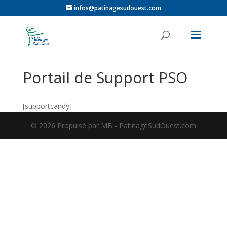
infos@patinagesudouest.com
Portail de Support PSO
[supportcandy]
©️ 2026 Propulsé par MB - PatinageSudOuest.com