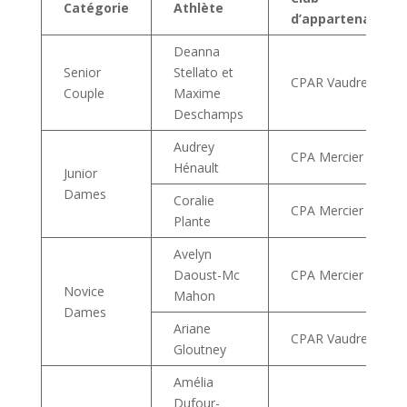
Catégorie
Athlète
d’appartenance
Deanna
Senior
Stellato et
CPAR Vaudreuil
Couple
Maxime
Deschamps
Audrey
CPA Mercier
Hénault
Junior
Dames
Coralie
CPA Mercier
Plante
Avelyn
Daoust-Mc
CPA Mercier
Novice
Mahon
Dames
Ariane
CPAR Vaudreuil
Gloutney
Amélia
Dufour-