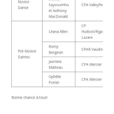
Novice
Saysourinho
CPA Valleyfield
Danse
et Anthony
MacDonald
CP
Léana Allen
Hudson/Rigaud/St-
Lazare
Romy
CPAR Vaudreuil
Pré-Novice
Bergevin
Dames
Jasmine
CPA Mercier
Matteau
Ophélie
CPA Mercier
Poirier
Bonne chance à tous!