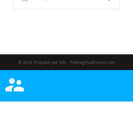
©️ 2026 Propulsé par MB - PatinageSudOuest.com