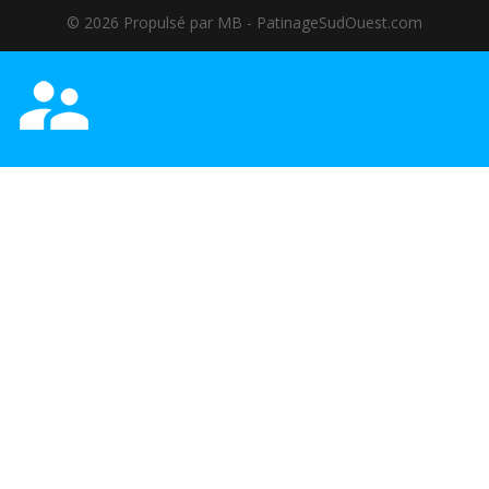
©️ 2026 Propulsé par MB - PatinageSudOuest.com