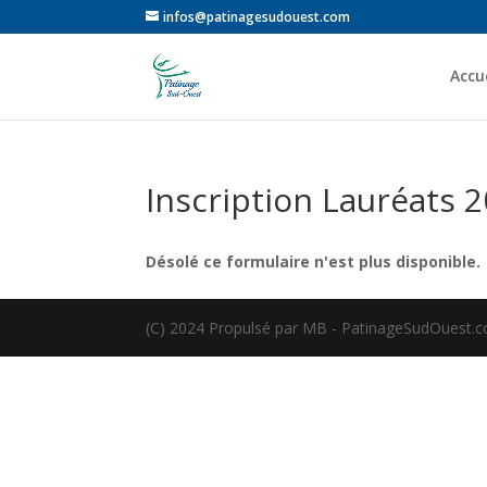
infos@patinagesudouest.com
Accue
Inscription Lauréats 
Désolé ce formulaire n'est plus disponible.
(C) 2024 Propulsé par MB - PatinageSudOuest.