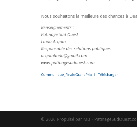
Nous souhaitons la meilleure des chances à De
Renseignements :
Patinage Sud-Ouest
Linda Acquin
Responsable des relations publiques
acquinlinda@gmail.com
www.patinagesudouest.com
Communique_FinaleGrandPrix-1
Télécharger
©️ 2026 Propulsé par MB - PatinageSudOuest.c