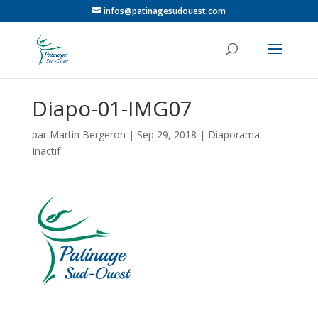
infos@patinagesudouest.com
Diapo-01-IMG07
par
Martin Bergeron
|
Sep 29, 2018
|
Diaporama-
Inactif