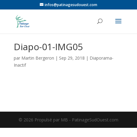
infos@patinagesudouest.com
Diapo-01-IMG05
par
Martin Bergeron
|
Sep 29, 2018
|
Diaporama-
Inactif
©️ 2026 Propulsé par MB - PatinageSudOuest.com