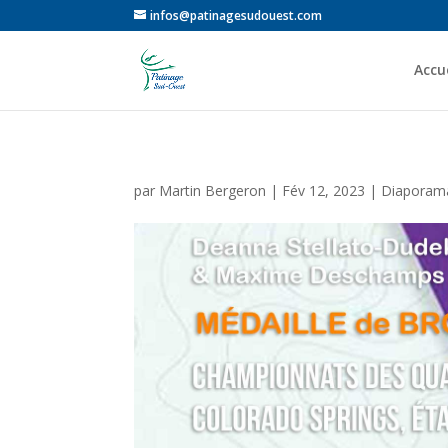
infos@patinagesudouest.com
Accue
par
Martin Bergeron
|
Fév 12, 2023
|
Diaporama