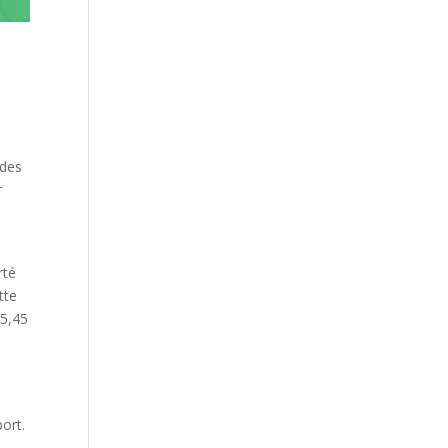
 des
r
rté
tte
25,45
ort.