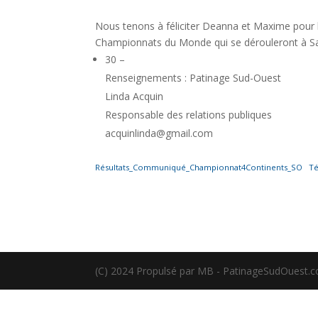
Nous tenons à féliciter Deanna et Maxime pour l
Championnats du Monde qui se dérouleront à Sa
30 –
Renseignements : Patinage Sud-Ouest
Linda Acquin
Responsable des relations publiques
acquinlinda@gmail.com
Résultats_Communiqué_Championnat4Continents_SO
Té
(C) 2024 Propulsé par MB - PatinageSudOuest.