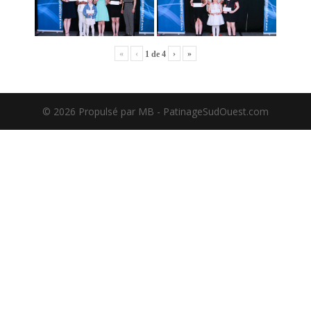
«
‹
›
»
1
de
4
©️ 2026 Propulsé par MB - PatinageSudOuest.com