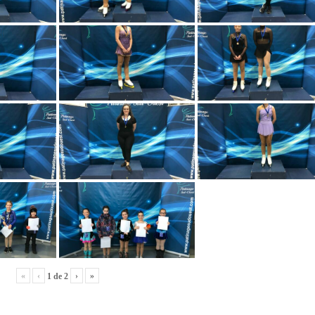
«
‹
›
»
1
de
2