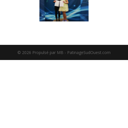
©️ 2026 Propulsé par MB - PatinageSudOuest.com