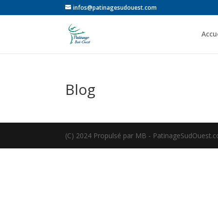
infos@patinagesudouest.com
Accue
Blog
(C) 2024 Propulsé par MB - PatinageSudOuest.