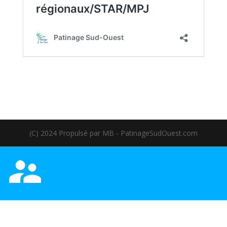
(C) 2024 Propulsé par MB - PatinageSudOuest.com