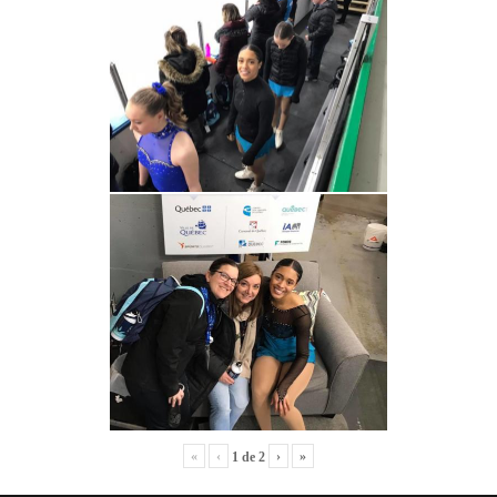
«
‹
›
»
1
de
2