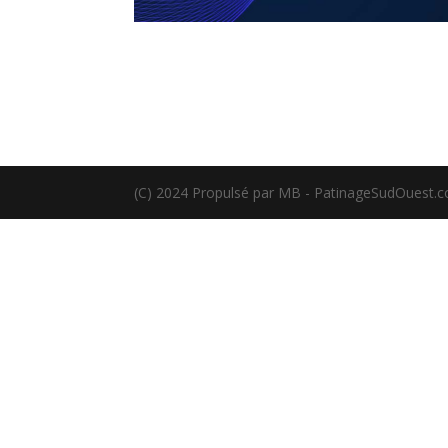
(C) 2024 Propulsé par MB - PatinageSudOuest.